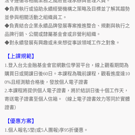
法令遵循等相關業務之風險管理承辦與管理人員。
◆負責執行或協助永續經營機構之策略及目標並了解其趨勢
並參與相關活動之組織員工。
◆負責結合企業永續品牌發展專案推進整合、規劃與執行之
品牌行銷、公關或隸屬基金會或非營利組織。
◆對永續發展有興趣或未來想從事該領域工作之對象。
【上課規範】
1.登入台北金融基金會官網數位學習平台，線上觀看期間為
購買日或開課日後60日。本課程為職前課程，觀看進度達10
0%且經測驗合格後，發放個人電子證書
2.本課程將提供個人電子證書，將於結訓日後十個工作天，
寄送電子證書至個人信箱。（線上電子證書效力等同於實體
證書）
【優惠方案】
1.個人報名5堂(或5人團報)享95折優惠。