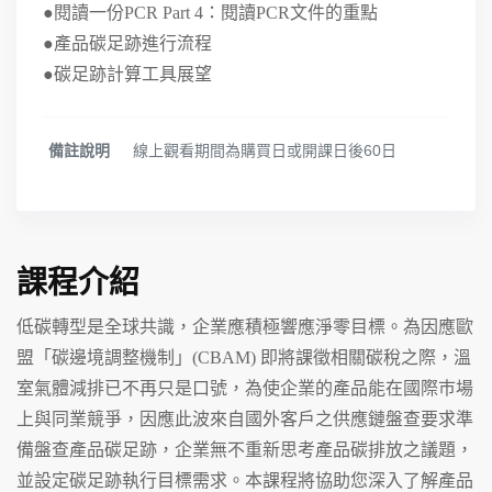
●閱讀一份PCR Part 4：閱讀PCR文件的重點
●產品碳足跡進行流程
●碳足跡計算工具展望
備註說明
線上觀看期間為購買日或開課日後60日
課程介紹
低碳轉型是全球共識，企業應積極響應淨零目標。為因應歐
盟「碳邊境調整機制」(CBAM) 即將課徵相關碳稅之際，溫
室氣體減排已不再只是口號，為使企業的產品能在國際巿場
上與同業競爭，因應此波來自國外客戶之供應鏈盤查要求準
備盤查產品碳足跡，企業無不重新思考產品碳排放之議題，
並設定碳足跡執行目標需求。本課程將協助您深入了解產品