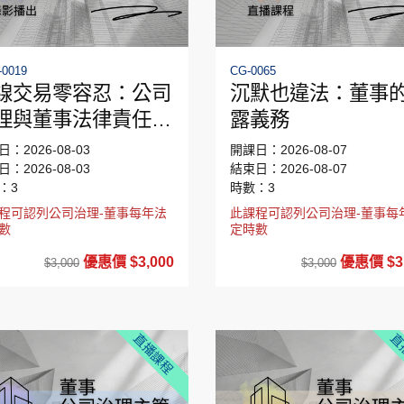
0019
CG-0065
線交易零容忍：公司
沉默也違法：董事
理與董事法律責任的
露義務
新挑戰
：2026-08-03
開課日：2026-08-07
：2026-08-03
結束日：2026-08-07
：3
時數：3
程可認列公司治理-董事每年法
此課程可認列公司治理-董事每
數
定時數
優惠價 $3,000
優惠價 $3,
$3,000
$3,000
直播課程
直