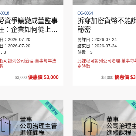
0018
CG-0064
勞資爭議變成董監事
拆穿加密貨幣不能
任：企業如何從上而
秘密
降風險？
：2026-07-20
開課日：2026-07-24
：2026-07-20
結束日：2026-07-24
：3
時數：3
程可認列公司治理-董事每年法
此課程可認列公司治理-董事每
數
定時數
優惠價 $3,000
優惠價 $3,
$3,000
$3,000
直播課程
直