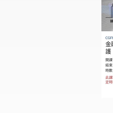
CGF
金
護
開課日
結束日
時數
此課
定時