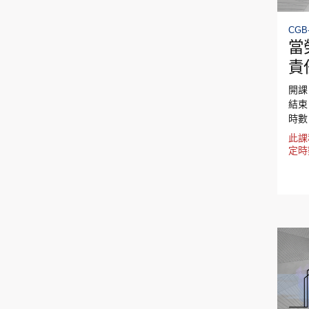
CGB-
當
責
下
開課日
結束日
時數
此課
定時