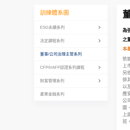
訓練體系圖
ESG永續系列
為
之
法定課程系列
本
董事/公司治理主管系列
依
上
CFP®/AFP認證系列課程
另
排
財富管理系列
以
應
產業金融系列
公
圍
上
班