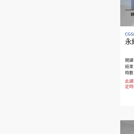
CGS
永
開課日
結束日
時數
此課
定時