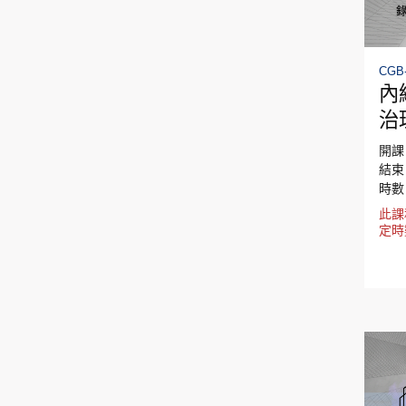
CGB-
內
治
最
開課日
結束日
時數
此課
定時