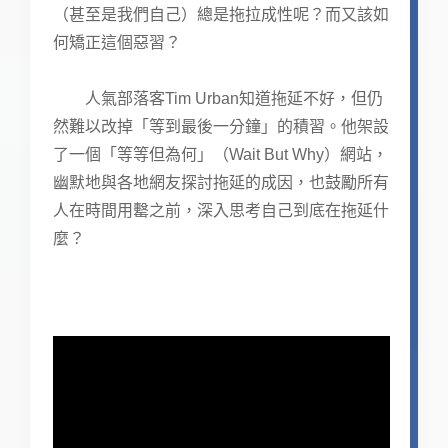
（甚至是我們自己）總是拖拉成性呢？而又該如
何矯正這個惡習？
人氣部落客Tim Urban知道拖延不好，但仍
然難以改掉「等到最後一分鐘」的積習。他架設
了一個「等等但為何」（Wait But Why）網站，
幽默地與各地網友探討拖延的成因，也鼓勵所有
人在時間用罊之前，深入思考自己到底在拖延什
麼？