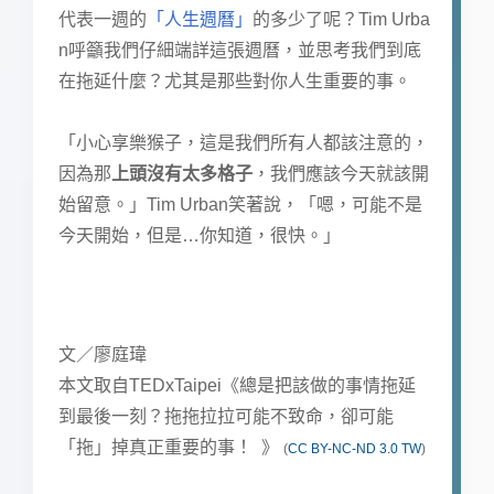
代表一週的
「人生週曆」
的多少了呢？Tim Urba
n呼籲我們仔細端詳這張週曆，並思考我們到底
在拖延什麼？尤其是那些對你人生重要的事。
「小心享樂猴子，這是我們所有人都該注意的，
因為那
上頭沒有太多格子
，我們應該今天就該開
始留意。」Tim Urban笑著說，「嗯，可能不是
今天開始，但是…你知道，很快。」
文／廖庭瑋
本文取自TEDxTaipei《總是把該做的事情拖延
到最後一刻？拖拖拉拉可能不致命，卻可能
「拖」掉真正重要的事！ 》
(
CC BY-NC-ND 3.0 TW
)