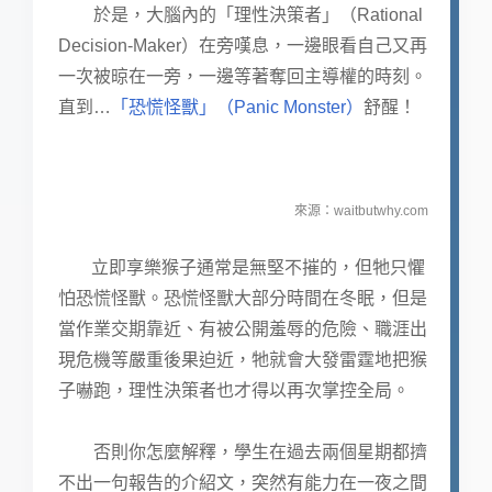
於是，大腦內的「理性決策者」（Rational
Decision-Maker）在旁嘆息，一邊眼看自己又再
一次被晾在一旁，一邊等著奪回主導權的時刻。
直到…
「恐慌怪獸」（Panic Monster）
舒醒！
來源：waitbutwhy.com
立即享樂猴子通常是無堅不摧的，但牠只懼
怕恐慌怪獸。恐慌怪獸大部分時間在冬眠，但是
當作業交期靠近、有被公開羞辱的危險、職涯出
現危機等嚴重後果迫近，牠就會大發雷霆地把猴
子嚇跑，理性決策者也才得以再次掌控全局。
否則你怎麼解釋，學生在過去兩個星期都擠
不出一句報告的介紹文，突然有能力在一夜之間