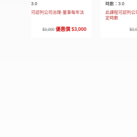
時數：3.0
時數
董事每年法
此課程可認列公司治理-董事每年法
此課
定時數
定時
價 $3,000
優惠價 $3,000
$3,000