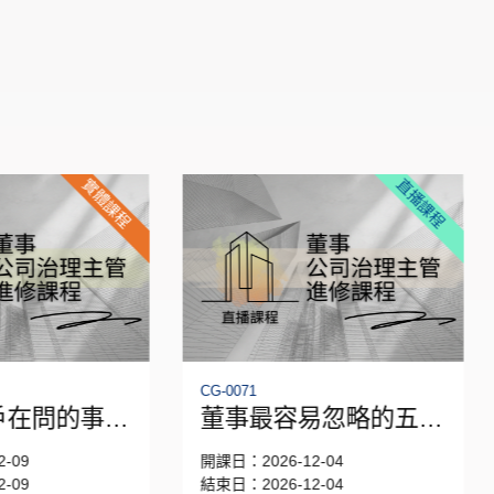
直播課程
直
071
CGB-0023
事最容易忽略的五個
當決策與演算法並
報紅旗
行-AI時代董事會的
：2026-12-04
開課日：2026-11-30
戰與作為
：2026-12-04
結束日：2026-11-30