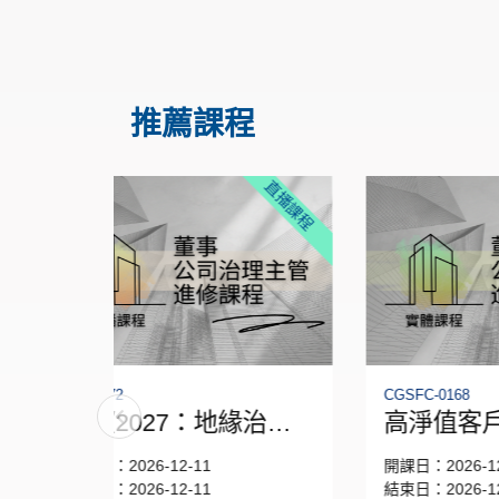
推薦課程
直播課程
實體課程
CGSFC-0168
CG-0
緣治理
高淨值客戶在問的事：
董
全球加稅趨勢下的資產
財
開課日：2026-12-09
開課日
配置與風控
結束日：2026-12-09
結束日