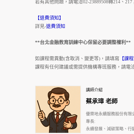
若有其他問題，請電洽02-23889508轉214、2
【退費須知】
詳見-
退費須知
**台北金融教育訓練中心保留必要調整權利**
如課程需異動(含取消、變更等)，請填寫
【課程
課程有任何建議或需提供機構專班服務，請電洽 (02)
講師介紹
蔡承璋 老師
優樂地永續服務股份有限公
專長:
永續發展、減碳策略、行