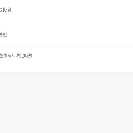
G投資
轉型
-董事每年法定時數