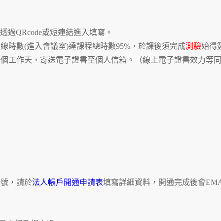
可透過QRcode或短連結進入填寫。
線時數(進入會議室)達課程總時數95%，於課後須完成
測驗
始得
十
個工作天，寄送電子證書至個人信箱。（線上電子證書效力等
帳號，請於
法人帳戶開通申請表
填寫詳細資料，開通完成後會EMA