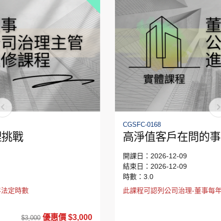
CGSFC-0168
高淨值客戶在問的事：全球加稅趨勢下
的資產配置與風控
開課日：2026-12-09
結束日：2026-12-09
時數：3.0
此課程可認列公司治理-董事每年法定時數
優惠價 $3,000
$3,000