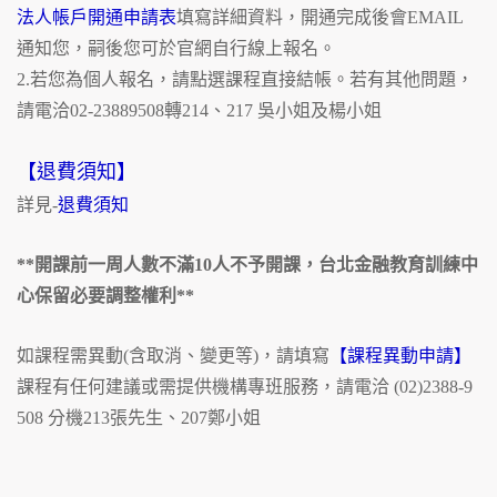
法人帳戶開通申請表
填寫詳細資料，開通完成後會EMAIL
通知您，嗣後您可於官網自行線上報名。
2.若您為個人報名，請點選課程直接結帳。若有其他問題，
請電洽02-23889508轉214、217 吳小姐及楊小姐
【退費須知】
詳見-
退費須知
**開課前一周人數不滿10人不予開課，台北金融教育訓練中
心保留必要調整權利**
如課程需異動(含取消、變更等)，請填寫
【課程異動申請】
課程有任何建議或需提供機構專班服務，請電洽 (02)2388-9
508 分機213張先生、207鄭小姐