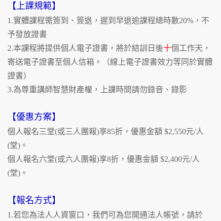
【上課規範】
1.實體課程需簽到、簽退，遲到早退逾課程總時數20%，不
予發放證書
2.本課程將提供個人電子證書，將於結訓日後
十
個工作天，
寄送電子證書至個人信箱。（線上電子證書效力等同於實體
證書）
3.為尊重講師智慧財產權，上課時間請勿錄音、錄影
【優惠方案】
個人報名三堂(或三人團報)享85折，優惠金額 $2,550元/人
(堂)。
個人報名六堂(或六人團報)享8折，優惠金額 $2,400元/人
(堂)。
【報名方式】
1.若您為法人人資窗口，我們可為您開通法人帳號，請於