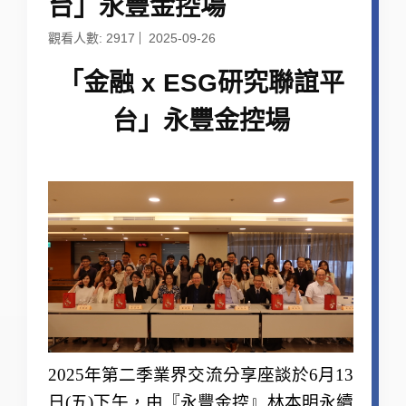
台」永豐金控場
觀看人數: 2917
2025-09-26
「金融 x ESG研究聯誼平
台」永豐金控場
2025
年第二季業界交流分享座談於6月13
日(五)下午
，
由
『
永豐金控
』林本明永續