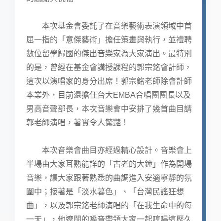
本次基金會委託了在音樂藝術表演領域中首
屈一指的「意傑藝術」擔任策畫與執行，並禮聘
數位留學歸國的傑出音樂家為大家演出。最特別
的是，曾經在基金會講授課程的郭宗銘會計師，
這次以演唱家的身分出席！郭宗銘老師除會計師
本業外，目前還擔任台大EMBA合唱團團長以及
男高音聲部長，本次音樂會中安排了幾首曲目請
郭老師演唱，著實令人驚豔！
本次音樂會曲目亦經過精心設計。音樂會上
半場由大家耳熟能詳的「古老的大鐘」作為開場
音樂，讓大家跟著熟悉的曲調進入安適寧靜的氛
圍中；接著是「淡水暮色」、「台灣民謠狂想
曲」，以及郭宗銘老師演唱的「在我生命中的每
一天」，他遼闊的嗓音帶領大家一起哼唱這歷久