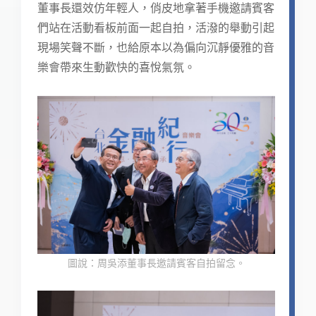
董事長還效仿年輕人，俏皮地拿著手機邀請賓客
們站在活動看板前面一起自拍，活潑的舉動引起
現場笑聲不斷，也給原本以為偏向沉靜優雅的音
樂會帶來生動歡快的喜悅氣氛。
圖說：周吳添董事長邀請賓客自拍留念。