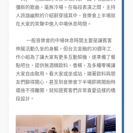
彌新的歌曲，毫無冷場。在每段表演之間，主持
人詼諧幽默的介紹辭穿插其中，音樂會上半場就
在大家的笑聲中進入中場休息時間。
一般音樂會的中場休息時間主要是讓賓客
伸展活動久坐的身軀，但台北金融的30週年工
作小組為了讓大家有更多互動契機，遂準備了餐
點吧台，提供無酒精飲料、香檳，及多種零嘴讓
大家自由取用。看大家或坐或站，端著飲料與朋
友們聊得開心，甚至到音樂會下半場即將開始時
還捨不得離開，就知道賓客們非常喜愛這樣的橋
段設計。