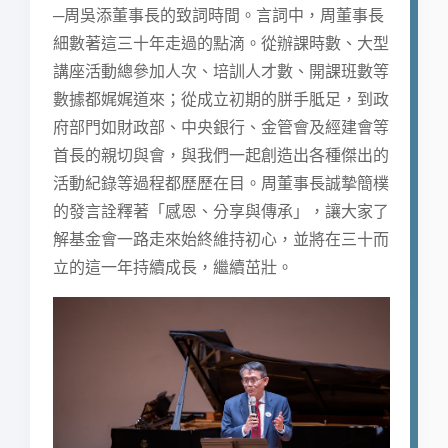
─周吳添董事長的致詞時間。言詞中，周董事長
細數著這三十年走過的點滴。從辦課時數、大型
講座活動總參加人次、培訓人才數、開課班數等
數據都娓娓道來；從成立初期的胼手胝足，到政
府部門如財政部、中央銀行、金管會及經建會等
首長的親切與會，與我們一起創造出各種傑出的
活動紀錄等過程都歷歷在目。周董事長誠摯簡樸
的發言詮釋著「感恩、分享與傳承」，讓大家了
解基金會一路走來始終維持初心，並將在三十而
立的這一年持續成長，繼續茁壯。