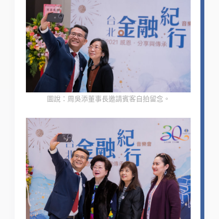
圖說：周吳添董事長邀請賓客自拍留念。