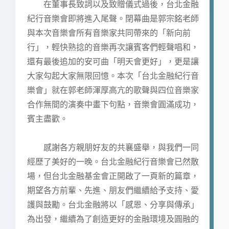
在董事長致詞以及致贈儀式過後，台北金融
紀行音樂會即將進入尾聲。閉幕曲是郭宗銘老師
與本次音樂會所有音樂家共同帶來的「新向前
行」，輕快熟捻的音樂再次讓賓客們輕聲唱和，
還有最後追加的安可曲「明天會更好」，更是讓
大家勾起大家無限回憶。本次「台北金融紀行音
樂會」就在郭老師渾厚高亢的歌聲與四位音樂家
合作無間的演奏中畫下句點，音樂會圓滿成功，
賓主盡歡。
感謝各方親朋好友的共襄盛舉，與我們一同
經歷了美好的一晚。台北金融紀行音樂會已然散
場，但台北金融基金會正開啟了一頁新的篇章，
期望各方前輩、先進、朋友們繼續給予支持、愛
護與鼓勵。台北金融將以「感恩、分享與傳承」
為出發，繼續為了創造更好的金融環境及圓融的