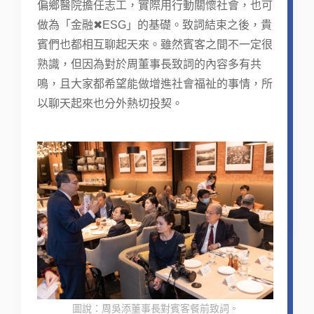
偏鄉醫院擔任志工，實際用行動關懷社會，也可
做為「金融✖ESG」的基礎。致詞結束之後，貴
賓們也都相互聊起天來。雖然賓客之間不一定很
熟識，但因為對於周董事長致詞的內容多有共
鳴，且大家都希望能做增進社會福祉的事情，所
以聊天起來也分外熱切投契。
圖說：周吳添董事長對賓客餐前致詞。