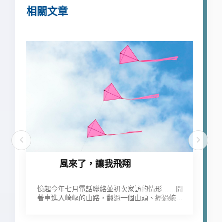
相關文章
風來了，讓我飛翔
憶起今年七月電話聯絡並初次家訪的情形……開
北
著車進入崎嶇的山路，翻過一個山頭、經過蜿蜒
時
小路，終於在山邊的舊式紅瓦厝停下來。天呀！
會
如此前不著村後不著店的地方，就是萱萱的家。