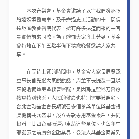
本次音樂會，基金會邀請了以往我們發起捐
贈過巡迴醫療車、及舉辦過志工活動的十二間偏
遠地區教會醫院代表，還有許多遠道而來的長官
貴賓們前來同歡。為了體恤大家舟車勞頓，基金
會特地在下午五點半備下精緻晚餐邀請大家共
享。
在等待上餐的時間中，基金會大家長周吳添
董事長首先跟大家說說話。周董事長提及一直以
來協助偏遠地區教會醫院，是因為這些地方醫療
物資特別缺乏，人民的健康也特別需要被照顧。
台北金融基金會長期號召多個參與單位與基金得
獎機構共襄盛舉，設立專款專用基金帳戶，共同
捐贈了廿四台醫療巡迴車給這些單位。也每年在
耶誕節之前廣邀金融業界、公法人與基金同業到