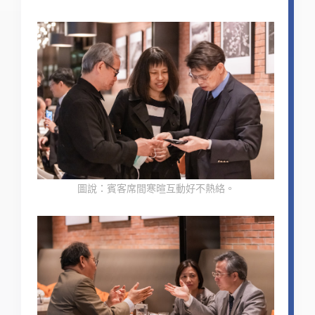
圖說：賓客席間寒暄互動好不熱絡。