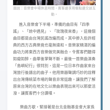
圖說：音樂會中場休息時間，賓客邊享用餐點邊交談互
動。
進入音樂會下半場，準備的曲目有「四季
謠」、「途中遇見」、「玫瑰夜來香」，這幾個
曲目都是由台灣民謠改編而成，其中摻入些許經
典的西方古典樂竟也毫無違和。音樂家精湛的編
曲功力將東西方音樂做完美融合，令賓客們聽得
如癡如醉，曲畢後掌聲不斷。最後一首樂曲演奏
「島嶼紀行」很特別，這是一位日本作曲家來台
灣旅行後譜出的曲子。他用樂器聲調巧妙的詮釋
出台灣傳統菜市場的聲音非常逗趣，讓我們了解
原來台灣的在地文化以樂曲表現出來可以那麼活
潑，讓賓客們十分讚嘆。
樂曲方歇，緊接著是台北金融基金會大家長