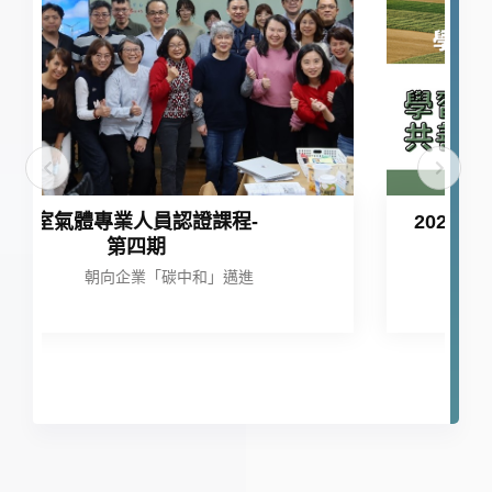
課程-
2022ESG永續系列課程 學習
心得分享活動
」邁進
學習分享 共善共好