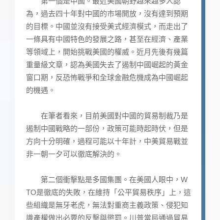
第一個是中國。最近美國朝野越來越多人認
為，過去四十年對中國的市場開放，沒有達到預期
的目標。中國並沒有接受美式經濟模式，而走出了
一條具有中國特色的發展之路，甚至在經濟、產業
等領域上，開始挑戰美國的權威。近月先後有幾篇
重量級文章，認為美國失去了遏制中國崛起的黃金
窗口期，反恐怖戰爭和全球金融危機成為中國崛起
的機遇。
在筆者看來，目前美國對中國的貿易制裁乃是
遏制中國戰略的一部份，政策可能時起時伏，但是
方向十分明確，過程可能以十年計，中美貿易戰並
非一朝一夕可以徹底解決的。
第二個衝擊點是多國集團。在美國人眼中，W
TO是徹底的失敗，在維持「公平貿易秩序」上，這
些組織是無牙老虎，無法對重商主義政策、侵犯知
識產權做出必要的反擊與懲罰。川普當局通過貿易