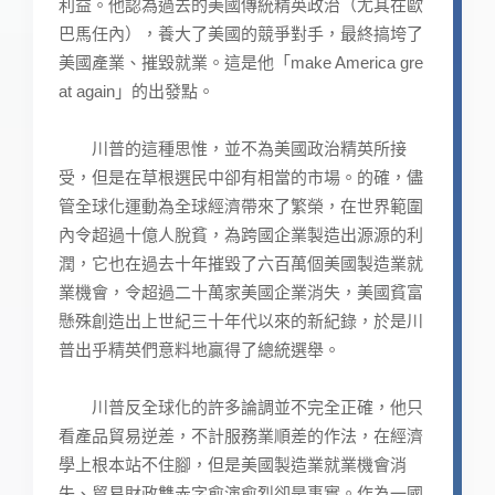
利益。他認為過去的美國傳統精英政治（尤其在歐
巴馬任內），養大了美國的競爭對手，最終搞垮了
美國產業、摧毀就業。這是他「make America gre
at again」的出發點。
川普的這種思惟，並不為美國政治精英所接
受，但是在草根選民中卻有相當的市場。的確，儘
管全球化運動為全球經濟帶來了繁榮，在世界範圍
內令超過十億人脫貧，為跨國企業製造出源源的利
潤，它也在過去十年摧毀了六百萬個美國製造業就
業機會，令超過二十萬家美國企業消失，美國貧富
懸殊創造出上世紀三十年代以來的新紀錄，於是川
普出乎精英們意料地贏得了總統選舉。
川普反全球化的許多論調並不完全正確，他只
看產品貿易逆差，不計服務業順差的作法，在經濟
學上根本站不住腳，但是美國製造業就業機會消
失、貿易財政雙赤字愈演愈烈卻是事實。作為一國