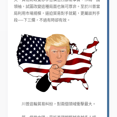
領袖，試圖改變這種局面也無可厚非。至於川普當
局利用市場規模，逼迫貿易對手就範，更屬談判手
段──下三爛，不過有時卻有效。
川普這輪貿易糾紛，對兩個領域衝擊最大。