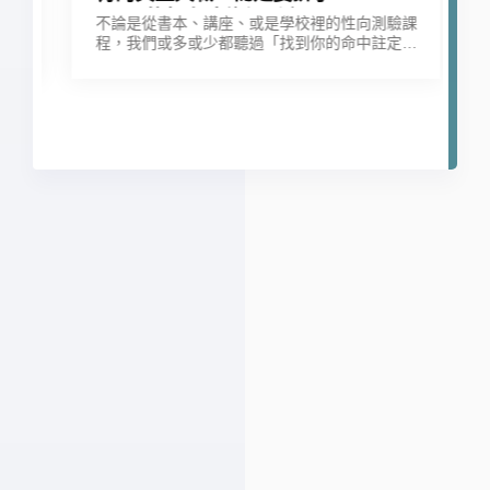
的努力才能得到它
辦
不論是從書本、講座、或是學校裡的性向測驗課
改
程，我們或多或少都聽過「找到你的命中註定的
要
工作」「做你真正想做的事」的說法。當然，我
比
們肯定不會選擇自己痛恨的工作當作職業，但找
到一份真正屬於自己的「天職」（calling），似
法
乎又是另一個困擾無數人的問題。