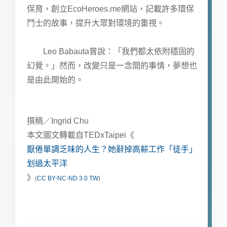
保育，創立EcoHeroes.me網站，記載許多環保
鬥士的故事，提升大眾對環境的重視。
Leo Babauta曾說：「我們都太依附穩固的
幻覺。」然而，改變只是一念間的事情，夢想也
是由此開始的。
撰稿／Ingrid Chu
本文圖文轉載自TEDxTaipei《
厭倦單調乏味的人生？她辭掉高薪工作「徒手」
划過太平洋
》
(
CC BY-NC-ND 3.0 TW
)