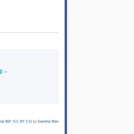
率。
ar Bill
" (
CC BY 2.0
) by
Gamma Man