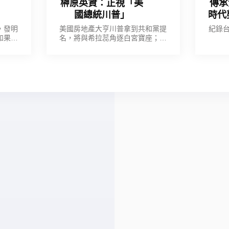
榊原英資：正視「美
傳承
國總統川普」
時代
vs.
，發明
美國房地產大亨川普拿到共和黨提
紀錄
如果這
名，將與希拉蕊角逐白宮寶座；不
恐怕中
論你願不願意，都必須正視這個現
現了。
實，並做好面對美國總統川普的準
備。