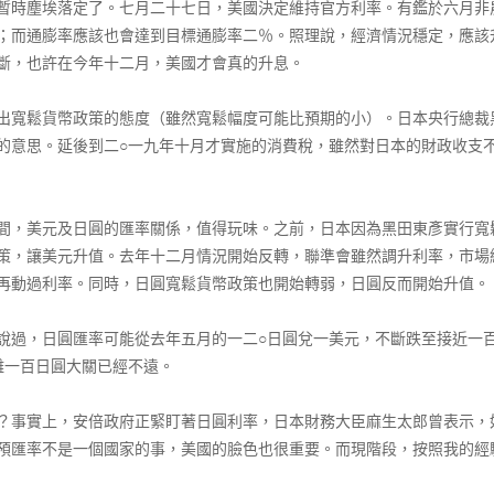
時塵埃落定了。七月二十七日，美國決定維持官方利率。有鑑於六月非
；而通膨率應該也會達到目標通膨率二％。照理說，經濟情況穩定，應該
斷，也許在今年十二月，美國才會真的升息。
寬鬆貨幣政策的態度（雖然寬鬆幅度可能比預期的小）。日本央行總裁
的意思。延後到二○一九年十月才實施的消費稅，雖然對日本的財政收支
，美元及日圓的匯率關係，值得玩味。之前，日本因為黑田東彥實行寬
策，讓美元升值。去年十二月情況開始反轉，聯準會雖然調升利率，市場
再動過利率。同時，日圓寬鬆貨幣政策也開始轉弱，日圓反而開始升值。
過，日圓匯率可能從去年五月的一二○日圓兌一美元，不斷跌至接近一百
離一百日圓大關已經不遠。
事實上，安倍政府正緊盯著日圓利率，日本財務大臣麻生太郎曾表示，
預匯率不是一個國家的事，美國的臉色也很重要。而現階段，按照我的經