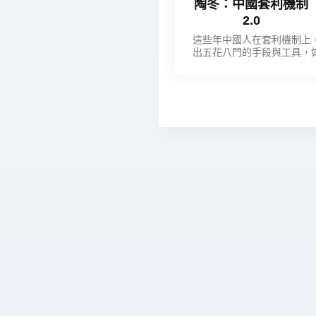
陶冬：中國套利機制
2.0
這些年中國人在套利機制上
出五花八門的手段與工具，
些精力能用在科技創新上，
國版的蘋果、谷歌早已出