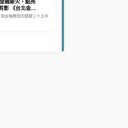
金融薪火，點亮
剪影 《台北金融
 口述歷史—人物剪
台灣金融轉型的關鍵三十五年
影》