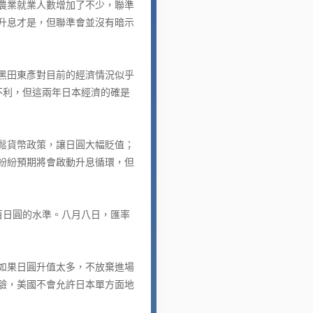
農業就業人數增加了不少，聯準
升息才是，但聯準會並沒有暗示
黑田東彥對目前的經濟情況似乎
不利，但這兩年日本經濟的確是
鬆貨幣政策，讓日圓大幅貶值；
紛紛預期將會啟動升息循環，但
日圓的水準。八月八日，匯率
如果日圓升值太多，不放棄進場
驗，美國不會允許日本單方面地