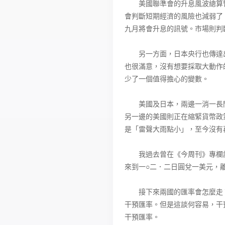
美國聯準會的升息風波總算暫
會判斷短期經濟的風險也減弱了
九月將會升息的訊號。市場則判
另一方面，日本央行也傳達出
也很滿意，沒有想要採取大動作
少了一個值得擔心的變數。
美國及日本，兩邊一消一長間
另一邊的美國則正在縮緊貨幣政
是「雷聲大雨點小」，至今沒有
我過去曾在《今周刊》專欄說
來到一○二．二日圓兌一美元，
接下來兩國的匯率會怎麼走？
干預匯率。但是這談何容易，干
干預匯率。