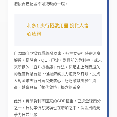
階段資產配置不可或缺的一環。
利多1 央行招數用盡 投資人信
心疲弱
自2008年次貸風暴爆發以來，各主要央行使盡渾身
解數，從降息、QE、印鈔，到目前的負利率，或未
來所謂的「直升機撒錢」作法，這是史上時間最久
的過度貨幣寬鬆，但經濟成長力道仍然有限，投資
人對全球央行日漸喪失信心，紛紛撤離風險性資
產，轉進具有「替代貨幣」概念的黃金。
此外，實施負利率國家的GDP權重，已達全球四分
之一，負利率債劵規模也在增加之中，黃金資的競
爭力日益凸顯。