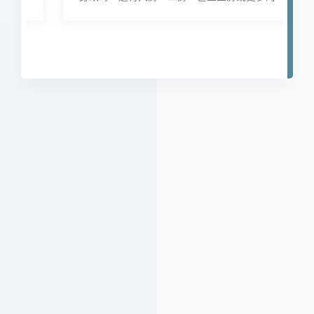
了
量的妻妾，以及其中不同房間子孫爭奪家財的情
遇
況。有時候一些人可能問起，除了大房之外，其
心
他的各房到底有無繼承權？