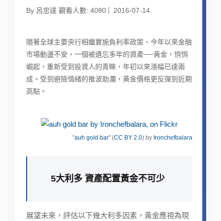
By 呂忠達 觀看人數: 4080
2016-07-14
隨著全球主要央行相繼實施負利率政策，今年以來金融
市場動盪不安，一個被遺忘多年的資產──黃金，悄悄
崛起，重新受到投資人的青睞，年初以來漲幅已達兩
成。受到避險情緒的推波助瀾，黃金價格更反彈到近期
高點。
"
auh gold bar
" (
CC BY 2.0
) by
Ironchefbalara
5大利多 資產配置黃金不可少
展望未來，評估以下幾大利多因素，黃金應視為現