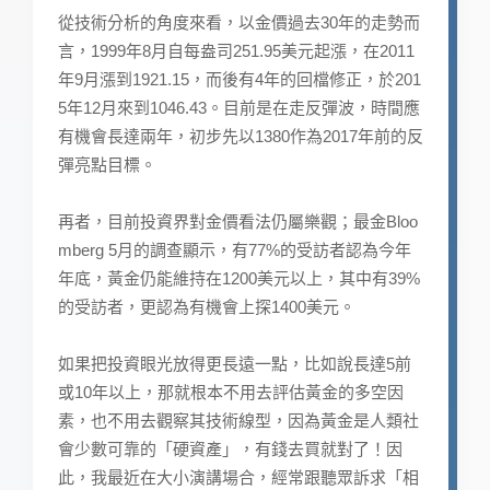
從技術分析的角度來看，以金價過去30年的走勢而
言，1999年8月自每盎司251.95美元起漲，在2011
年9月漲到1921.15，而後有4年的回檔修正，於201
5年12月來到1046.43。目前是在走反彈波，時間應
有機會長達兩年，初步先以1380作為2017年前的反
彈亮點目標。
再者，目前投資界對金價看法仍屬樂觀；最金Bloo
mberg 5月的調查顯示，有77%的受訪者認為今年
年底，黃金仍能維持在1200美元以上，其中有39%
的受訪者，更認為有機會上探1400美元。
如果把投資眼光放得更長遠一點，比如說長達5前
或10年以上，那就根本不用去評估黃金的多空因
素，也不用去觀察其技術線型，因為黃金是人類社
會少數可靠的「硬資產」，有錢去買就對了！因
此，我最近在大小演講場合，經常跟聽眾訴求「相