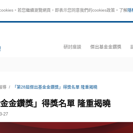
okies。若您繼續瀏覽網頁，即表示您同意我們的cookies政策。了解
隱
研討座談
傑出基金金鑽獎
報導
「第28屆傑出基金金鑽獎」得獎名單 隆重揭曉
基金金鑽獎」得獎名單 隆重揭曉
3-27