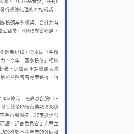
圍。「ETF基金獎」共有6
發行或總代理的22檔得獎。
/投顧業永續獎」合計共有
續公益獎」則有8專案參選，
下多個新紀錄，從本屆「金鑽
能力。今年「國泰投信」相較
有斬獲，連續兩年蟬聯最大贏
永續公益獎皆有專案獲得「得
832億元，在高息台股ETF
金總金額新台幣45,898億
台灣基金市場規模：27家投信公
同日而語。評審委員會丁克華主
有助於推動基金產業的發展和