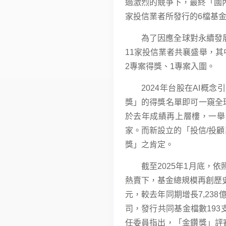
過激烈的競爭下，最終「國內
家投信業者所發行的6檔基金
為了因應全球對永續發展、
11家投信業者共襄盛舉，其
2專案得獎、1專案入圍。
2024年台股在AI概念引
獎」的得獎名單即可一窺全
於去年成績再上層樓，一舉
家。而新設立的「投信/投
獎」之肯定。
截至2025年1月底，依照投
熱賣下，基金總規模再創歷史
元，較去年同期增長7,238
司，發行共同基金檔數193
任委員指出，「金鑽獎」評