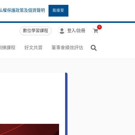
私權保護政策及個資聲明
我接受
0
數位學習課程
登入/註冊
訓練課程
好文共賞
董事會績效評估