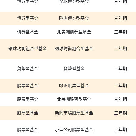
債券型基金
全球債券型基金
三年期
債券型基金
歐洲債券型基金
三年期
債券型基金
北美洲債券型基金
三年期
環球均衡組合型基金
環球均衡組合型基金
三年期
貨幣型基金
貨幣型基金
三年期
股票型基金
歐洲股票型基金
三年期
股票型基金
北美洲股票型基金
三年期
股票型基金
新興市場股票型基金
三年期
股票型基金
小型公司股票型基金
三年期