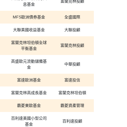
富蘭克林投顧
息基金
MFS歐洲債券基金
全盛國際
大聯美國收益基金
大聯投顧
富蘭克林坦伯頓全球
富蘭克林投顧
平衡基金
高盛歐元流動儲備基
中華投顧
金
富達歐洲基金
富達投信
富蘭克林高成長基金
富蘭克林坦伯頓
霸菱東歐基金
霸菱資產管理
百利達美國小型公司
百利達投顧
基金