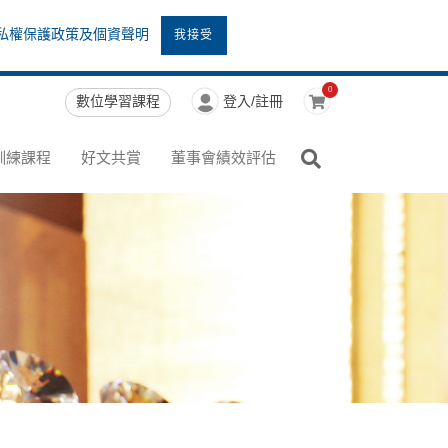
私權保護政策及個資聲明
我接受
0
數位學習課程
登入/註冊
訓練課程
好文共賞
董事會績效評估