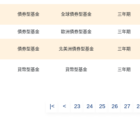
債券型基金
全球債券型基金
三年期
債券型基金
歐洲債券型基金
三年期
債券型基金
北美洲債券型基金
三年期
貨幣型基金
貨幣型基金
三年期
|<
<
23
24
25
26
27
2