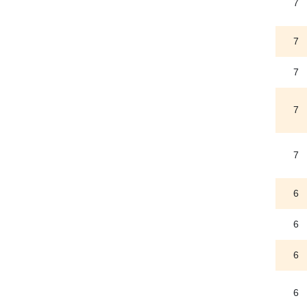
7
7
7
7
7
6
6
6
6