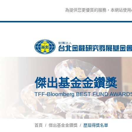
為提供您更優質的服務，本網站使用co
傑出基金金鑽獎
TFF-Bloomberg BEST FUND AWARD
首頁
傑出基金金鑽獎
歷屆得獎名單