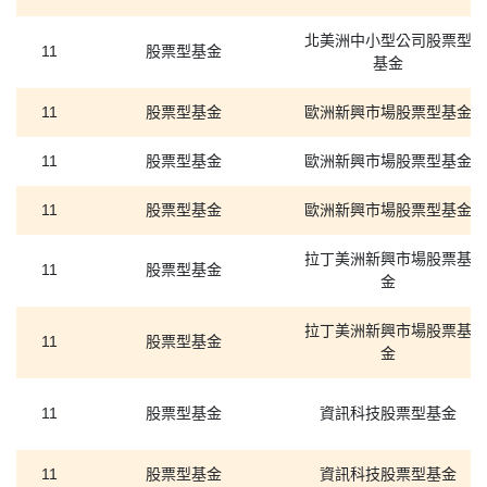
北美洲中小型公司股票型
11
股票型基金
基金
11
股票型基金
歐洲新興市場股票型基金
11
股票型基金
歐洲新興市場股票型基金
11
股票型基金
歐洲新興市場股票型基金
拉丁美洲新興市場股票基
11
股票型基金
金
拉丁美洲新興市場股票基
11
股票型基金
金
11
股票型基金
資訊科技股票型基金
11
股票型基金
資訊科技股票型基金