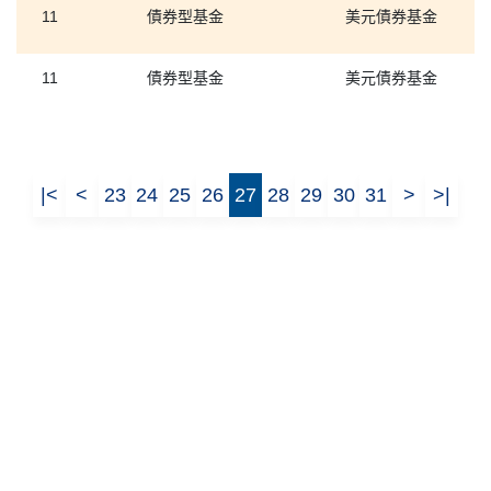
11
債券型基金
美元債券基金
11
債券型基金
美元債券基金
|<
<
23
24
25
26
27
28
29
30
31
>
>|