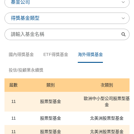
國內得獎基金
ETF得獎基金
海外得獎基金
投信/投顧業永續獎
屆數
類別
次類別
歐洲中小型公司股票型基
11
股票型基金
金
11
股票型基金
北美洲股票型基金
11
股票型基金
北美洲股票型基金