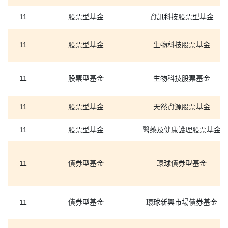
11
股票型基金
資訊科技股票型基金
11
股票型基金
生物科技股票基金
11
股票型基金
生物科技股票基金
11
股票型基金
天然資源股票基金
11
股票型基金
醫藥及健康護理股票基金
11
債券型基金
環球債券型基金
11
債券型基金
環球新興市場債券基金