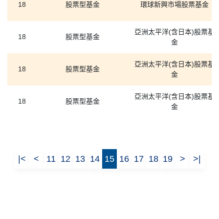
18
股票型基金
環球新興市場股票基金
亞洲太平洋(含日本)股票基
18
股票型基金
金
亞洲太平洋(含日本)股票基
18
股票型基金
金
亞洲太平洋(含日本)股票基
18
股票型基金
金
|<
<
11
12
13
14
15
16
17
18
19
>
>|