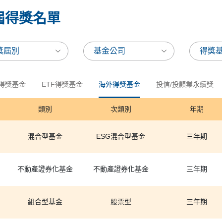
屆得獎名單
得獎基金
ETF得獎基金
海外得獎基金
投信/投顧業永續獎
類別
次類別
年期
混合型基金
ESG混合型基金
三年期
不動產證券化基金
不動產證券化基金
三年期
組合型基金
股票型
三年期