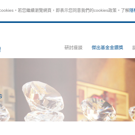
okies。若您繼續瀏覽網頁，即表示您同意我們的cookies政策。了解
隱
研討座談
傑出基金金鑽獎
S