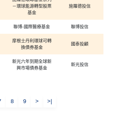
－環球能源轉型股票
施羅德投信
基金
聯博-國際醫療基金
聯博投信
摩根士丹利環球可轉
國泰投顧
換債券基金
新光六年到期全球新
新光投信
興市場債券基金
7
8
9
>
>|