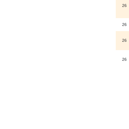
26
26
26
26