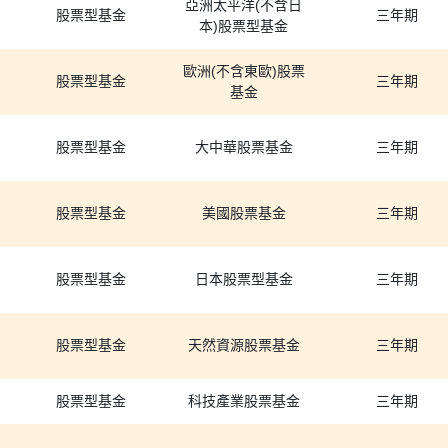
亞洲太平洋(不含日
股票型基金
三年期
本)股票型基金
歐洲(不含東歐)股票
股票型基金
三年期
基金
股票型基金
大中華股票基金
三年期
股票型基金
美國股票基金
三年期
股票型基金
日本股票型基金
三年期
股票型基金
天然資源股票基金
三年期
股票型基金
科技產業股票基金
三年期