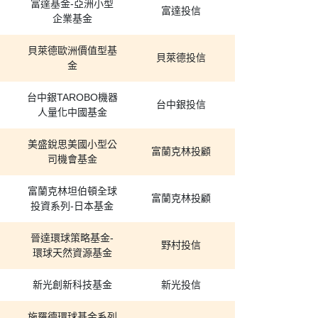
富達基金-亞洲小型
富達投信
企業基金
貝萊德歐洲價值型基
貝萊德投信
金
台中銀TAROBO機器
台中銀投信
人量化中國基金
美盛銳思美國小型公
富蘭克林投顧
司機會基金
富蘭克林坦伯頓全球
富蘭克林投顧
投資系列-日本基金
晉達環球策略基金-
野村投信
環球天然資源基金
新光創新科技基金
新光投信
施羅德環球基金系列