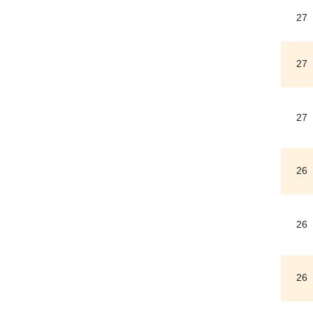
27
27
27
26
26
26