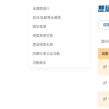
歷
金鑽獎簡介
投信/投顧業永續獎
精彩報導
頒獎典禮花絮
國內
歷屆得獎名單
回饋社會公益活動
屆數
活動報名
27
27
27