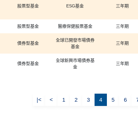
股票型基金
ESG基金
三年期
股票型基金
醫療保健股票基金
三年期
全球已開發市場債券
債券型基金
三年期
基金
全球新興市場債券基
債券型基金
三年期
金
|<
<
1
2
3
4
5
6