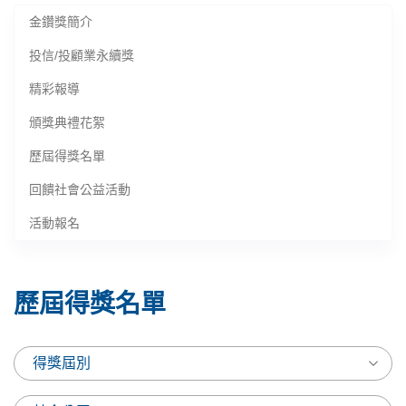
金鑽獎簡介
投信/投顧業永續獎
精彩報導
頒獎典禮花絮
歷屆得獎名單
回饋社會公益活動
活動報名
歷屆得獎名單