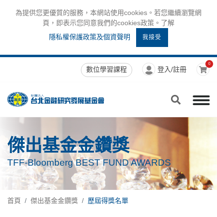
為提供您更優質的服務，本網站使用cookies。若您繼續瀏覽網
頁，即表示您同意我們的cookies政策。了解
隱私權保護政策及個資聲明
我接受
0
數位學習課程
登入/註冊
傑出基金金鑽獎
TFF-Bloomberg BEST FUND AWARDS
首頁
傑出基金金鑽獎
歷屆得獎名單