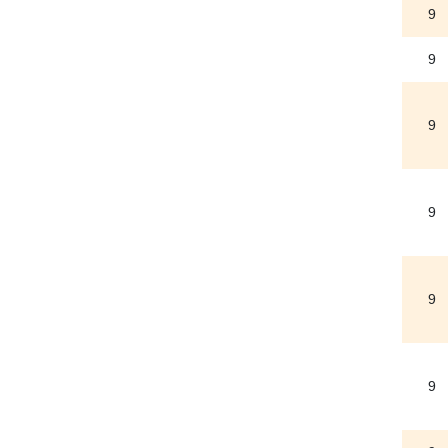
9
9
9
9
9
9