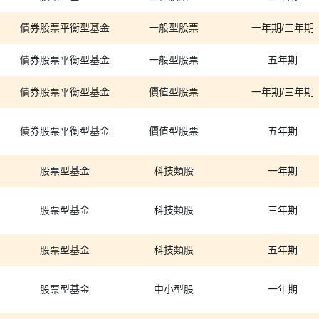
債券股票平衡型基金
一般型股票
一年期/三年期
債券股票平衡型基金
一般型股票
五年期
債券股票平衡型基金
價值型股票
一年期/三年期
債券股票平衡型基金
價值型股票
五年期
股票型基金
科技類股
一年期
股票型基金
科技類股
三年期
股票型基金
科技類股
五年期
股票型基金
中小型股
一年期