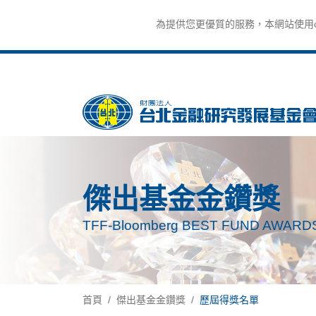
為提供您更優質的服務，本網站使用co
傑出基金金鑽獎
TFF-Bloomberg BEST FUND AWARD
首頁
傑出基金金鑽獎
歷屆得獎名單