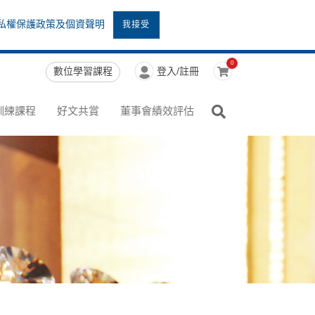
私權保護政策及個資聲明
我接受
0
數位學習課程
登入/註冊
訓練課程
好文共賞
董事會績效評估