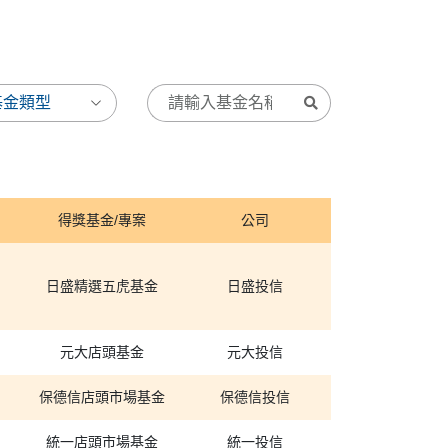
得獎基金/專案
公司
日盛精選五虎基金
日盛投信
元大店頭基金
元大投信
保德信店頭市場基金
保德信投信
統一店頭市場基金
統一投信