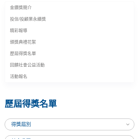
金鑽獎簡介
投信/投顧業永續獎
精彩報導
頒獎典禮花絮
歷屆得獎名單
回饋社會公益活動
活動報名
歷屆得獎名單