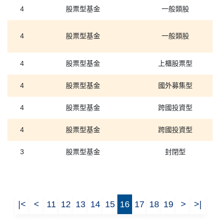
4
股票型基金
一般類股
4
股票型基金
一般類股
4
股票型基金
上櫃股票型
4
股票型基金
國外募集型
4
股票型基金
跨國投資型
4
股票型基金
跨國投資型
3
股票型基金
封閉型
|<
<
11
12
13
14
15
16
17
18
19
>
>|