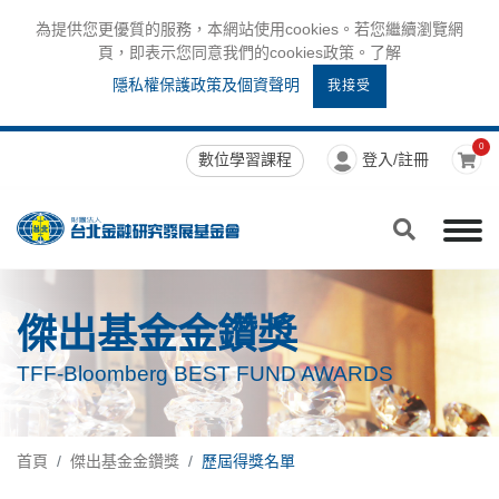
為提供您更優質的服務，本網站使用cookies。若您繼續瀏覽網
頁，即表示您同意我們的cookies政策。了解
隱私權保護政策及個資聲明
我接受
0
數位學習課程
登入/註冊
傑出基金金鑽獎
TFF-Bloomberg BEST FUND AWARDS
首頁
傑出基金金鑽獎
歷屆得獎名單